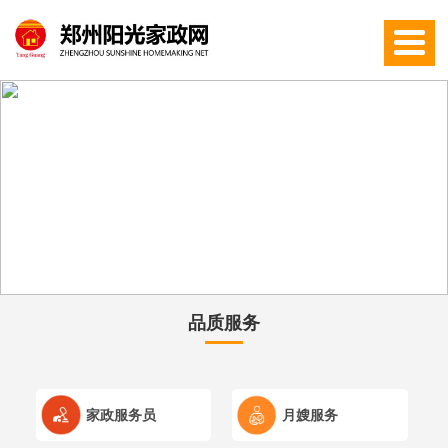
网
站
公
首
司
新
页
简
闻
品
介
中
质
师
心
服
资
实
务
团
训
学
品质服务
队
演
员
联
练
风
系
家政服务员
月嫂服务
采
我