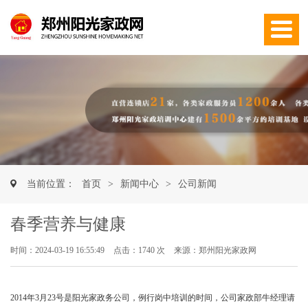
网
站
公
首
司
新
页
简
闻
品
介
中
质
师
心
服
资
实
当前位置：
首页
>
新闻中心
>
公司新闻
务
团
训
学
春季营养与健康
队
演
员
联
时间：2024-03-19 16:55:49
点击：1740 次
来源：郑州阳光家政网
练
风
系
采
我
2014年3月23号是阳光家政务公司，例行岗中培训的时间，公司家政部牛经理请